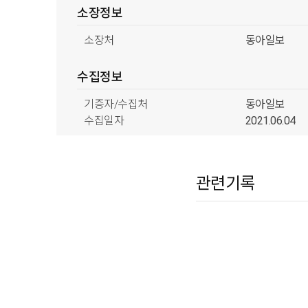
소장정보
소장처
동아일보
수집정보
기증자/수집처
동아일보
수집일자
2021.06.04
분류정보
관련기록
형태분류
신문류
스
시기분류
1990년대
주제분류
음악활동
방