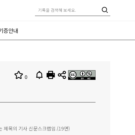
기증안내
0
는 제목의 기사 신문스크랩임.(19면)