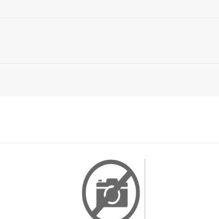
크랩
1996년
송 및 언론
신문
동물원
상세정보 닫기