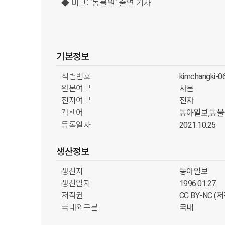
◆ 비고: '동물원' 출연 기사
기본정보
식별번호
kimchangki-
원본여부
사본
전자여부
전자
검색어
동아일보,동물
등록일자
2021.10.25
생산정보
생산자
동아일보
생산일자
1996.01.27
저작권
CC BY-NC 
국내외구분
국내