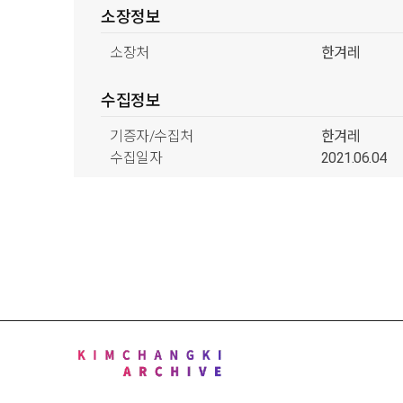
소장정보
소장처
한겨레
수집정보
기증자/수집처
한겨레
수집일자
2021.06.04
분류정보
형태분류
신문류
스
시기분류
1990년대
주제분류
음악활동
방