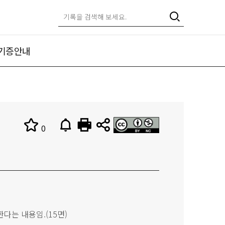
기증안내
0
다는 내용임.(15면)