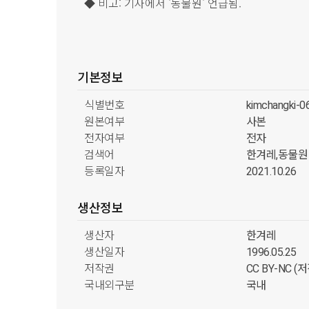
◆ 비고: 기사에서 '동물원' 언급됨.
기본정보
식별번호
kimchangki-
원본여부
사본
전자여부
전자
검색어
한겨레,동물원
등록일자
2021.10.26
생산정보
생산자
한겨레
생산일자
1996.05.25
저작권
CC BY-NC 
국내외구분
국내