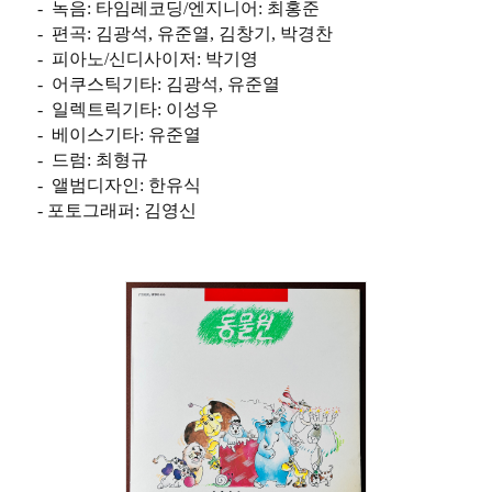
- 녹음: 타임레코딩/엔지니어: 최홍준
- 편곡: 김광석, 유준열, 김창기, 박경찬
- 피아노/신디사이저: 박기영
- 어쿠스틱기타: 김광석, 유준열
- 일렉트릭기타: 이성우
- 베이스기타: 유준열
- 드럼: 최형규
- 앨범디자인: 한유식
- 포토그래퍼: 김영신