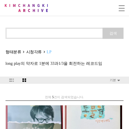
검색
형태분류
시청각류
LP
long play의 약자로 1분에 33과1/3을 회전하는 레코드임
기본
전체
5
건이 검색되었습니다.