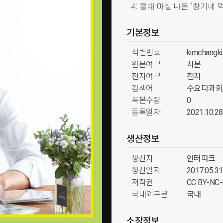
4: 홍대 마실 나온 '창기네
기본정보
식별번호
kimchangk
원본여부
사본
전자여부
전자
검색어
수요다과회
복본수량
0
등록일자
2021.10.28
생산정보
생산자
인터파크
생산일자
2017.05.31
저작권
CC BY-N
국내외구분
국내
소장정보