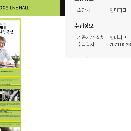
소장처
인터파크
수집정보
기증자/수집처
인터파크
수집일자
2021.06.28
분류정보
형태분류
박물류
시기분류
2010년대
주제분류
음악활동