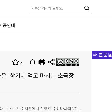
기증안내
본문닫
0
 나온 '창기네 먹고 마시는 소극장
오후 8시 웨스트브릿지홀에서 진행한 수요다과회 VOL.