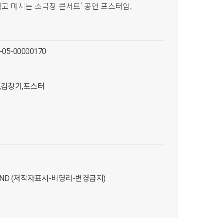
 먹고 마시는 소극장 콘서트' 공연 포스터임.
i-05-00000170
,김창기,포스터
C-ND (저작자표시-비영리-변경금지)