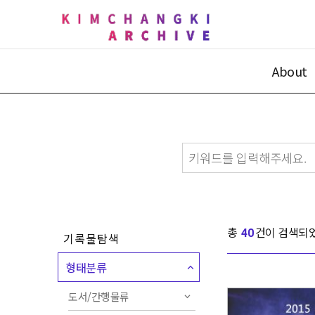
About
총
건이 검색되
40
기록물탐색
형태분류
도서/간행물류