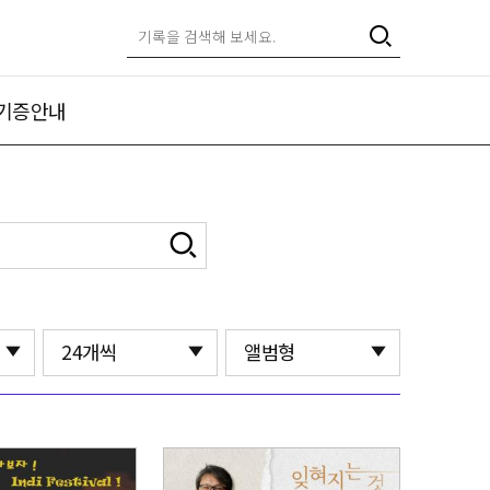
기증안내
24개씩
앨범형