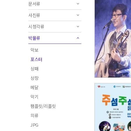
문서류
사진류
시청각류
박물류
악보
포스터
상패
상장
메달
악기
팸플릿/리플릿
의류
JPG