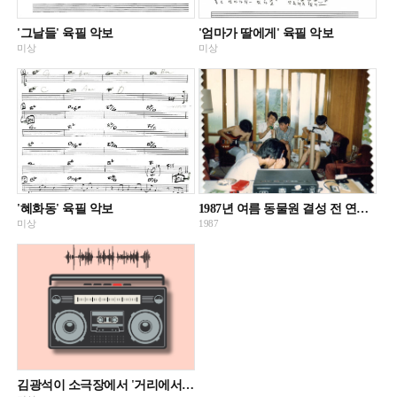
'그날들' 육필 악보
'엄마가 딸에게' 육필 악보
미상
미상
'혜화동' 육필 악보
1987년 여름 동물원 결성 전 연습 모습이 촬영된 사진
미상
1987
김광석이 소극장에서 '거리에서'를 부르기 전에 노래에 대해 이야기 음성